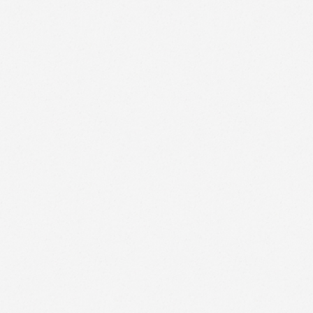
perjuicio de informarle de que las medidas de seguri
DOUBLEYOU se compromete a cumplir con el deber de s
con la legislación aplicable, así como a conferirles 
Ejercicio de derechos
El usuario puede ejercer sus derechos mediante solici
protecciondatos@doubleyou.com acompañando en todo 
documento válido que le identifique tal y como se indi
Puede retirar su consentimiento sobre el uso de las c
navegador tal y como se indica en el anterior apartad
Si tiene alguna pregunta sobre privacidad, rogamos q
protecciondatos@doubleyou.com.
Reclamación a la Autoridad de Control
Se informa a los interesados de la posibilidad de po
incidencia sobre el tratamiento de sus datos. Puede d
duda acerca de los mismos en la dirección http://www
contacto: 912 66 35 17.