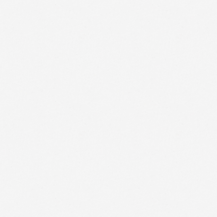
DOUBLEYOU permite que ciertos terceros utilicen cook
análisis, redes de publicidad y otros proveedores de
nuestros servicios, y a ofrecer publicidad dirigida ba
Para eliminar cookies de su navegador:
Ud. podrá gestionar el uso de cookies a través del na
tipo de cookies han sido instaladas, así como el proc
navegador empleado, podrá utilizar alguno de los sigu
Firefox:
http://support.mozilla.org/es/kb/Borrar%
Chrome:
http://support.google.com/chrome/bin/a
Safari:
https://support.apple.com/kb/PH19214?lo
Microsoft Explorer:
https://support.microsoft.com
Microsoft Edge:
https://privacy.microsoft.com/es-
Opera:
http://help.opera.com/Windows/11.50/es-ES
Medidas de seguridad
DOUBLEYOU tratará todos los datos bajo la más estri
organizativas, que correspondan conforme a la legisla
DOUBLEYOU mantiene los niveles de seguridad de pr
Parlamento Europeo y del Consejo, de 27 de abril de 2
tratamiento de datos personales y a la libre circulaci
evitar la pérdida, mal uso, alteración, acceso no auto