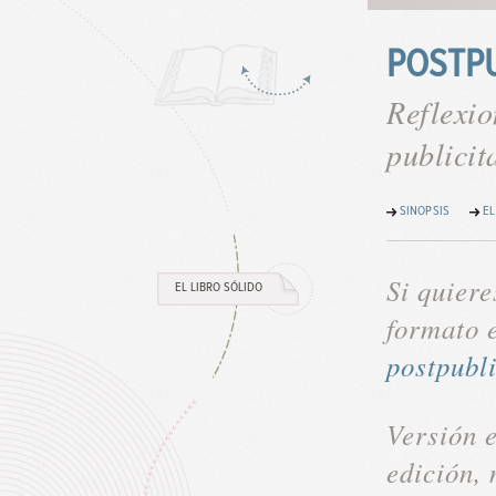
POSTP
Reflexio
publicit
SINOPSIS
EL
Si quiere
EL LIBRO SÓLIDO
formato 
Política de cookies.
postpubl
De acuerdo con lo que establece la Ley 34/2002, de 11
Electrónico y el Real Decreto 13/2012, se informa al 
que se generan en el dispositivo del Usuario y que no
Versión e
La fecha y hora de la última vez que el usuario vis
La audiencia, parámetros del tráfico y navegación,
edición,
De conformidad con la Ley, se entenderá que (i) el U