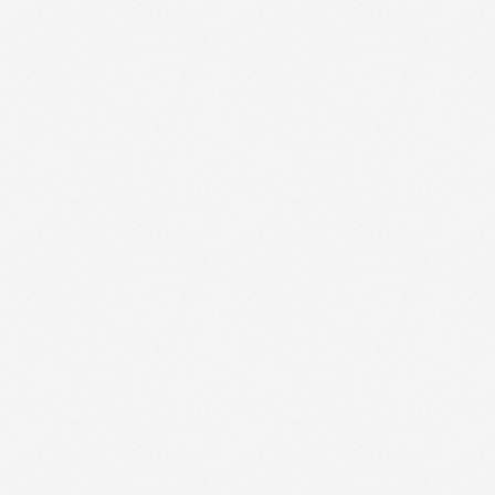
través del cual accede al servicio, la configuración
Cookies de análisis: Son aquéllas que permiten al 
usuarios de los sitios web a los que están vinculad
de la actividad de los sitios web, aplicación o pla
sitios, aplicaciones y plataformas, con el fin de in
del servicio.
Cookies publicitarias: Son aquéllas que permiten la
caso, el editor haya incluido en una página web, ap
como el contenido editado o la frecuencia en la qu
Cookies de publicidad comportamental: Son aquéllas
publicitarios que, en su caso, el editor haya inclu
solicitado. Estas cookies almacenan información d
de sus hábitos de navegación, lo que permite desarr
Nombre de la cookie
Origen
postpublicidad_cookies
DoubleYou