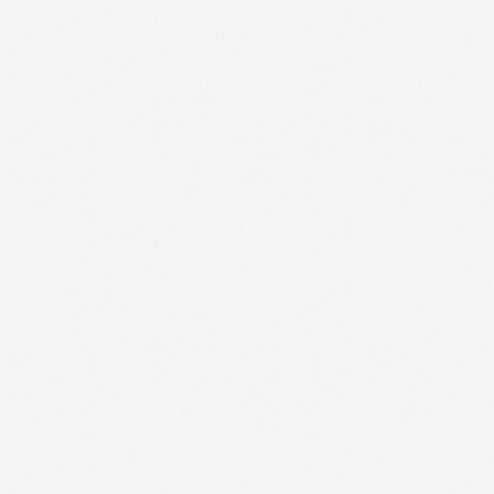
__utma, __utmb, __utmc, __utmt,
Google
__utmz