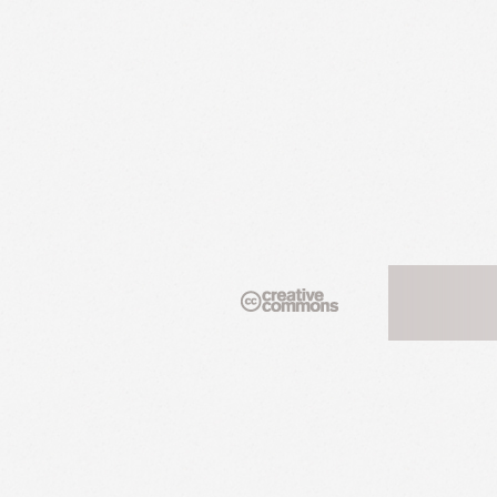
postpublicidad_cookies_ga,
DoubleYou
postpublicidad_cookies_fb